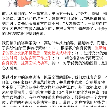
前几天看到连岳的一篇文章，里面有一段话：“努力、坚韧，
不能错。如果已经在坑里了，越是努力且坚韧，坑就挖得越深
韧之时，要先抬头看看方向对不对。”大方向错了，一切都白
这个客户决定在步入职场之前，先把大方向问题解决了，于是
的“教练式”职业规划咨询。
我们接手的咨询案例中，高达95%以上的客户都是转行。而超过
了实战性的“三步转行策略”：1）、根据客户自身优势，
重新确
后的职业发展不留隐患，避免挖坑式转行
；2）、进行充分的
短的时间，快速实现工作上手
；3）、精心准备转行简历面试
自身优势，提高面试成功率
。其中，对于优势的准确挖掘，是
心关键点。
通过对客户的深度访谈，以及全面的测评，我们发现客户是一
仔细，拥有良好的逻辑思维能力，并且做事喜欢一定的规则性
力不足，不适合从事外贸这样的业务型工作。基于优势出发，
来的发展前景，我们给客户提出了3个具体的职业选择建议（
方向式的建议。有些咨询师跟客户提建议，只是提供一个大方
位，这样的咨询其实是功亏一篑）。最终，客户在我们的指导