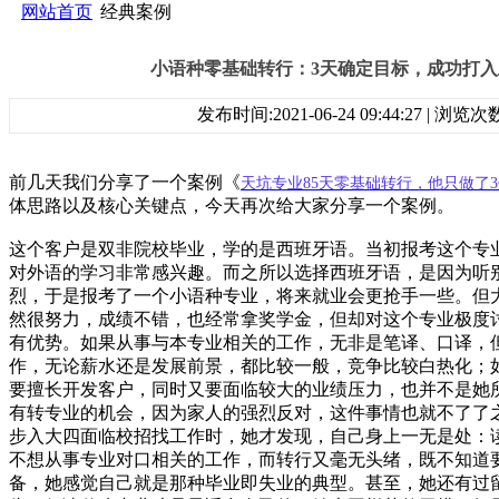
网站首页
经典案例
小语种零基础转行：3天确定目标，成功打
发布时间:2021-06-24 09:44:27 | 浏览
前几天我们分享了一个案例《
天坑专业85天零基础转行，他只做了
体思路以及核心关键点，今天再次给大家分享一个案例。
这个客户是双非院校毕业，学的是西班牙语。当初报考这个专
对外语的学习非常感兴趣。而之所以选择西班牙语，是因为听
烈，于是报考了一个小语种专业，将来就业会更抢手一些。但
然很努力，成绩不错，也经常拿奖学金，但却对这个专业极度
有优势。如果从事与本专业相关的工作，无非是笔译、口译，
作，无论薪水还是发展前景，都比较一般，竞争比较白热化；
要擅长开发客户，同时又要面临较大的业绩压力，也并不是她
有转专业的机会，因为家人的强烈反对，这件事情也就不了了
步入大四面临校招找工作时，她才发现，自己身上一无是处：
不想从事专业对口相关的工作，而转行又毫无头绪，既不知道
备，她感觉自己就是那种毕业即失业的典型。甚至，她还有过