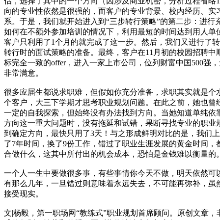
估，选择了其中的一个方向（因涉及商业机密，分析过程省略15
向的专业性依然是很强的，而客户的专业背景、校内经历、实
系。于是，我们就开始进入到“三步转行策略”的第二步：进行
如何在不额外参加培训的情况下，利用最短的时间达到用人单
客户只利用了1个月的就完成了这一步。然后，我们又进行了
转行时的面试策略的准备。最终，客户在11月初的校园招聘中
标完全一致的offer，进入一家上市公司，位列财富中国500
非常满意。
很多应届生都说求职难，但假如你充分准备，求职其实就是个
个客户，大三下学期才思考职业规划问题。在此之前，她也曾
一定的自我探索，但始终没有办法找到方向。当她知道单纯依
方向这一重大问题时，没有拖延和试错，果断寻找专业的职业
到确定方向，最快只用了3天！与之形成鲜明对比的是，我们
了7年时间，换了9份工作，错过了职业生涯发展的黄金时间，
合做什么，这其中所付出的机会成本，恐怕是金钱难以衡量的
一个人一生中要做很多事，有些事情你今天不做，明天依然可
有那么几年，一旦错过则意味着永远失去，不可能再弥补，虽
接受现实。
文|杨毅，第一职场网“教练式”职业规划首席顾问。原创文章