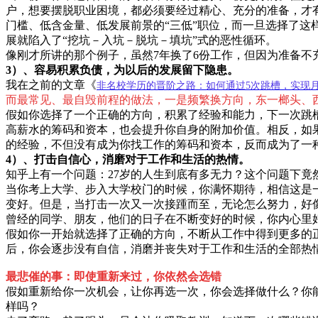
户，想要摆脱职业困境，都必须要经过精心、充分的准备，才有可
门槛、低含金量、低发展前景的“三低”职位，而一旦选择了这样
展就陷入了“挖坑－入坑－脱坑－填坑”式的恶性循环。
像刚才所讲的那个例子，虽然7年换了6份工作，但因为准备不
3）、容易积累负债，为以后的发展留下隐患。
我在之前的文章《
非名校学历的晋阶之路：如何通过5次跳槽，实现月
而最常见、最自毁前程的做法，一是频繁换方向，东一榔头、
假如你选择了一个正确的方向，积累了经验和能力，下一次跳
高薪水的筹码和资本，也会提升你自身的附加价值。相反，如
的经验，不但没有成为你找工作的筹码和资本，反而成为了一
4）、打击自信心，消磨对于工作和生活的热情。
知乎上有一个问题：27岁的人生到底有多无力？这个问题下竟然
当你考上大学、步入大学校门的时候，你满怀期待，相信这是
变好。但是，当打击一次又一次接踵而至，无论怎么努力，好
曾经的同学、朋友，他们的日子在不断变好的时候，你内心里
假如你一开始就选择了正确的方向，不断从工作中得到更多的
后，你会逐步没有自信，消磨并丧失对于工作和生活的全部热
最悲催的事：即使重新来过，你依然会选错
假如重新给你一次机会，让你再选一次，你会选择做什么？你
样吗？