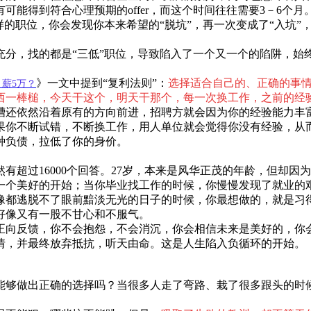
能得到符合心理预期的offer，而这个时间往往需要3－6个月。
的职位，你会发现你本来希望的“脱坑”，再一次变成了“入坑”
充分，找的都是“三低”职位，导致陷入了一个又一个的陷阱，始
》一文中提到“复利法则”：
选择适合自己的、正确的事
薪5万？
西一棒槌，今天干这个，明天干那个，每一次换工作，之前的经
槽还依然沿着原有的方向前进，招聘方就会因为你的经验能力丰
果你不断试错，不断换工作，用人单位就会觉得你没有经验，从
种负债，拉低了你的身价。
有超过16000个回答。27岁，本来是风华正茂的年龄，但却
一个美好的开始；当你毕业找工作的时候，你慢慢发现了就业的
像都逃脱不了眼前黯淡无光的日子的时候，你最想做的，就是习
好像又有一股不甘心和不服气。
正向反馈，你不会抱怨，不会消沉，你会相信未来是美好的，你
情，并最终放弃抵抗，听天由命。这是人生陷入负循环的开始。
能够做出正确的选择吗？当很多人走了弯路、栽了很多跟头的时