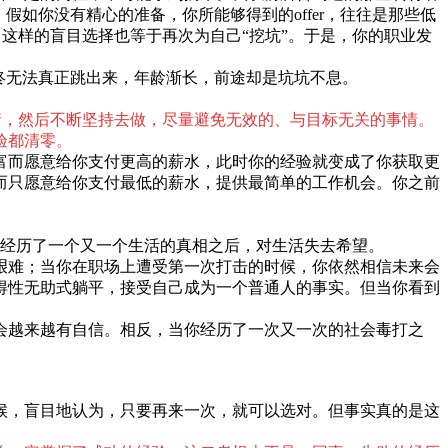
假如你没有精心的准备，你所能够得到的offer，往往是那些低
，这样的盲目选择也等于再次为自己“挖坑”。于是，你的职业发
终无法真正跳出来，年龄渐长，前途却是坑坑不息。
情，然后不断坚持去做，尽量避免无效的、与目标无关的事情。
验都清零。
富而愿意给你支付更高的薪水，此时你的经验就变成了你获取更
而只愿意给你支付最低的薪水，提供最简单的工作机会。你之前
因为经历了一个又一个生活的真相之后，对生活失去希望。
艰难；当你在职场上遭受第一次打击的时候，你依然相信未来会
得性无助式躺平，接受自己成为一个普通人的事实。但当你看到
会越来越有自信。相反，当你经历了一次又一次的社会毒打之
候，盲目地认为，只要再来一次，就可以选对。但事实真的是这