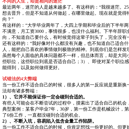
不同的人生，却是相同的迷茫
最近两年，迷茫的人是越来越多了。有这样的：“我很迷茫。2
想去晋升，但是不知道从何做起，在哪里做起。现在就是觉得
向？”
有这样的：“大学毕业两年了，大四上学期和毕业后的下半年
不满意，月工资3000，事情很多，也没什么福利。下半年辞
向，不知道自己要什么，有时候觉得这辈子到头了，完全没有
还有这样的：“我好像对什么都没有兴趣，也不知道自己适合
人，能把自己喜欢的事情做到极致的精神。到底你们是怎样发
虽然每个人面临的具体问题都不一样，但总体而言，却是大同小
些职位，这些职位到底是否适合自己；3）、即使对某个职位
能得到，以及如何做得更好。
试错法的4大弊端
当一份工作不适合自己的时候，很多人的第一反应就是重新换
法却有诸多弊端：
1）、它并不能保证你一定会碰到合适的。
有些人可能会在不断尝试的过程中，摸索出了适合自己的机会
典型案例：某客户毕业7年，30岁，第一份工作是机械设计，
了6份工作，一直都没碰到合适的机会。
2）、不断入坑，容易陷入低含金量工作陷阱。
当一份工作不适合自己的时候，你肯定想找一份更好的。但更