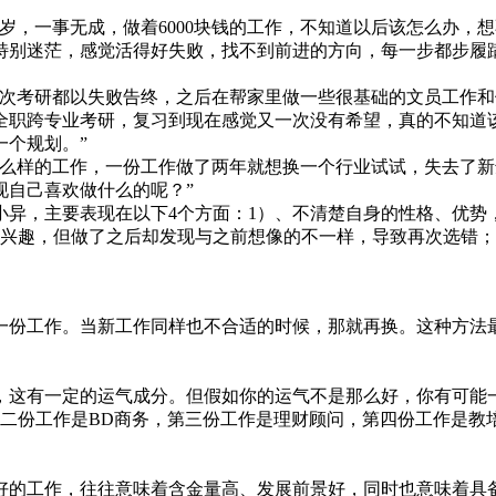
5岁，一事无成，做着6000块钱的工作，不知道以后该怎么办
特别迷茫，感觉活得好失败，找不到前进的方向，每一步都步履
两次考研都以失败告终，之后在帮家里做一些很基础的文员工作
职全职跨专业考研，复习到现在感觉又一次没有希望，真的不知
一个规划。”
什么样的工作，一份工作做了两年就想换一个行业试试，失去了
现自己喜欢做什么的呢？”
异，主要表现在以下4个方面：1）、不清楚自身的性格、优势
感兴趣，但做了之后却发现与之前想像的不一样，导致再次选错；
一份工作。当新工作同样也不合适的时候，那就再换。这种方法最
，这有一定的运气成分。但假如你的运气不是那么好，你有可能
第二份工作是BD商务，第三份工作是理财顾问，第四份工作是教
好的工作，往往意味着含金量高、发展前景好，同时也意味着具