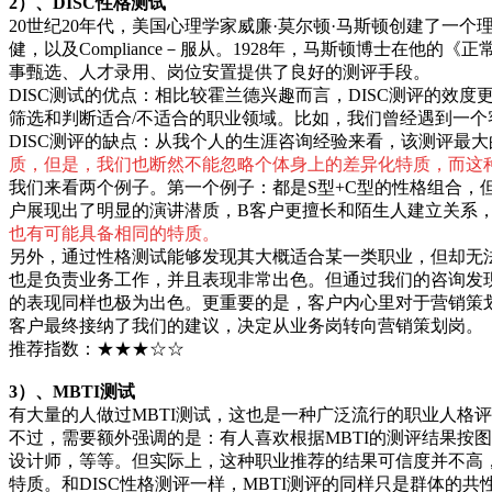
2）、DISC性格测试
20世纪20年代，美国心理学家威廉·莫尔顿·马斯顿创建了一个理论
健，以及Compliance－服从。1928年，马斯顿博士在他
事甄选、人才录用、岗位安置提供了良好的测评手段。
DISC测试的优点：相比较霍兰德兴趣而言，DISC测评的
筛选和判断适合/不适合的职业领域。比如，我们曾经遇到一个
DISC测评的缺点：从我个人的生涯咨询经验来看，该测评最
质，但是，我们也断然不能忽略个体身上的差异化特质，而这
我们来看两个例子。第一个例子：都是S型+C型的性格组合，
户展现出了明显的演讲潜质，B客户更擅长和陌生人建立关系
也有可能具备相同的特质。
另外，通过性格测试能够发现其大概适合某一类职业，但却无
也是负责业务工作，并且表现非常出色。但通过我们的咨询发
的表现同样也极为出色。更重要的是，客户内心里对于营销策
客户最终接纳了我们的建议，决定从业务岗转向营销策划岗。
推荐指数：★★★☆☆
3）、MBTI测试
有大量的人做过MBTI测试，这也是一种广泛流行的职业人格评
不过，需要额外强调的是：有人喜欢根据MBTI的测评结果按
设计师，等等。但实际上，这种职业推荐的结果可信度并不高
特质。和DISC性格测评一样，MBTI测评的同样只是群体的