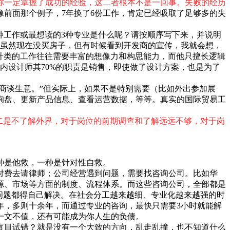
你一定掌握了成功的经验，这二者根本不是一回事。失败的经历
前面那个例子，7年换了6份工作，肯定已经吸取了足够多的失
种工作或最想读的3种专业是什么呢？请按顺序写下来，并说明
了！虽然现在没买房子，但有时候看到开发商的宣传，我就会想，
计类的工作往往需要丰富的想像力和构思能力，而他只擅长逻辑
内设计师其70%的职责是销售，即使做了设计方案，也是为了
商谈生意。”但实际上，如果不是特别需要（比如外出参加展
询盘、更新产品信息、查看运营数据，等等。真实的国际贸易工
二是不了解外界，对于岗位的前期调查和了解远远不够，对于岗
种是他救，一种是针对性自救。
付费去请律师；公司经营遇到问题，需要找咨询公司。比如华
资源、市场等方面的制度、流程体系。而这些咨询公司，全部都是
问题都得自己解决。在社会分工越来越细、专业化越来越强的时
年，多则十余年，而通过专业的咨询，最快只需要3小时就能解
一文不值，还有可能成为你人生的负债。
盲目试错？就是没有一个大致的方向，乱走乱撞，也不知道什么