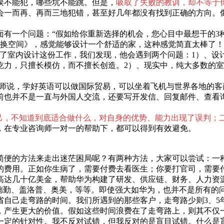
误不能犯，哪些坑不能跳。但是，
吸取了失败的教训，却不等于
会一而再、再而三地犯错，甚至好几年都没有找到正确的方向。像
有一个问题：“假如给你重新选择的机会，您心目中最想干的3
V《交换空间》，感觉能够设计一个舒适的家，这种感觉简直太棒
事了室内设计这份工作，我们发现，他会遇到两个问题：1）、设
力，只擅长模仿，而不擅长创造。2）、现实中，纯大多数的室
老师说，学好英语可以做国际贸易，可以坐着飞机与世界各地的客
前也并不是一直与外国人交流，还要写开发信、回复邮件、查看
自己，不知道到底适合做什么，对自身的优势、能力出现了误判；
，在专业咨询师一对一的帮助下，都可以得到有效避免。
简便的方法来走出迷茫困局呢？有两种方法，大家可以尝试：一
的费用。正如你生病了，需要付费去看医生；你要打官司，需要
费高达几十亿美金，帮助华为构建了研发、供应链、财务、人力
、德勤、盖洛普、奥美，等等。即使强大如华为，也并不是所有的
自己走弯路的时间。我们所遇到的那些客户，走弯路少则3、5
，产生更大的价值。假如这些时间浪费在了走弯路上，则其不仅
一定的针对性。我不反对试错，但我反对的是盲目试错。什么是