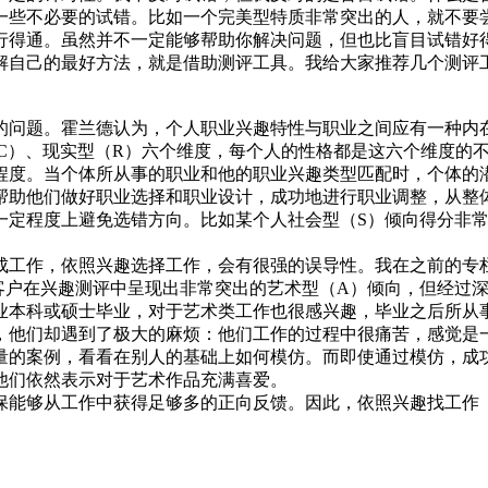
些不必要的试错。比如一个完美型特质非常突出的人，就不要尝
行得通。虽然并不一定能够帮助你解决问题，但也比盲目试错好
解自己的最好方法，就是借助测评工具。我给大家推荐几个测评
的问题。霍兰德认为，个人职业兴趣特性与职业之间应有一种内
（C）、现实型（R）六个维度，每个人的性格都是这六个维度的
程度。当个体所从事的职业和他的职业兴趣类型匹配时，个体的
帮助他们做好职业选择和职业设计，成功地进行职业调整，从整
一定程度上避免选错方向。比如某个人社会型（S）倾向得分非
成工作，依照兴趣选择工作，会有很强的误导性。我在之前的专
的客户在兴趣测评中呈现出非常突出的艺术型（A）倾向，但经过
业本科或硕士毕业，对于艺术类工作也很感兴趣，毕业之后所从
，他们却遇到了极大的麻烦：他们工作的过程中很痛苦，感觉是
量的案例，看看在别人的基础上如何模仿。而即使通过模仿，成
他们依然表示对于艺术作品充满喜爱。
保能够从工作中获得足够多的正向反馈。因此，依照兴趣找工作