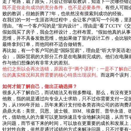
走了弯路，栽了跟头，只会让你吸取教训，知道下一次哪些错
既不是你走向成功的充分条件，也不是必要条件。
有些人可能
败的教训，但她折腾了7年，也依然没有摸索到成功的经验。
在我们的一对一生涯咨询过程中，会让客户填写一个问卷，里面
理由。”有一个客户写的是“室内设计”，理由是“看了CCT
假如我买了房子，我会怎样设计，怎样布置。”假如他真的从
思维，并不具备发散思维，他如果做了室内设计工作，会比较吃
最终拿到订单，而他同样不适合做销售。
再比如，有一个客户写的是“国际贸易”，理由是“听大学英语
会），国际贸易的大部分工作是在电脑前完成的。他们在电脑
作与他们想像的有非常大的差别。
他们之所以会再次选错，原因在于“两个误判”：一是不了解
位的真实情况和其所需要的核心特质出现误判。
而这两个误判
如何才能了解自己，做出正确选择？
很多人不了解自己，而试错法又有很多弊端。那么，有没有更
他救，指的就是通过向专业人士求助，只不过你需要支付一定
为，从1996年开始，历年来累计支付给各类咨询公司的咨询
鼎鼎大名：美世、贝恩、波士顿、IBM、埃森哲、普华永道
代，借助他人的力量可以更加快速且专业地解决问题，从而节省
决问题，而节省下来的时间，可以放在更重要的成长和发展上
针对性自救，依然是通过试错的方式来解决问题，只不过要有