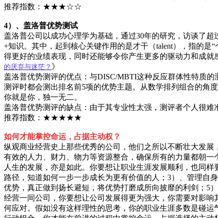
推荐指数：★★★☆☆
4）、盖洛普优势测试
盖洛普公司以成功心理学为基础，通过30年的研究，访谈了超过
+知识。其中，起到核心关键作用的是才干（talent），指
得更好的业绩表现，同时还能够令你产生更多的驱动力和成就
》
的厌弃与迷茫？
盖洛普优势测评的优点：与DISC/MBTI这种反应群体性特
测评时都会测出排名前5项的优势主题。从数学排列组合的角度来
你就是你，独一无二。
盖洛普优势测评的缺点：由于其专业性太强，测评者个人很难
推荐指数：★★★★★
如何才能掌控命运，占据主动权？
纵观商业经营史上那些优秀的公司，他们之所以不断壮大发展
有效的人力、财力、物力等资源整合，确保所有的力量都朝一
人生的发展，亦是如此。你要想让职业生涯发展顺利，也同样
路径，知道如何一步一步成长为更有价值的人；3）、管理自
优势，真正做到扬长避短，将优势打磨成所向披靡的利剑；5
经营一间公司，你要想让公司发展得更为强大，你需要对影响
何应对。假如没有这样理性的思考，你的职业生涯多数是碰运