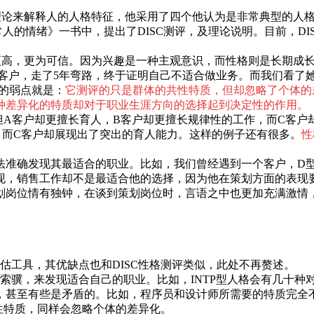
来解释人的人格特征，他采用了四个他认为是非常典型的人格特质因子，即D
的《正常人的情绪》一书中，提出了DISC测评，及理论说明。目前，
效度更高，更为可信。因为兴趣是一种主观意识，而性格则是长期
客户，走了5年弯路，终于证明自己不适合做业务。而我们看了
大的弱点就是：
它测评的只是群体的共性特质，但却忽略了个体的
种差异化的特质却对于职业生涯方向的选择起到决定性的作用。
但A客户却更擅长育人，B客户却更擅长规律性的工作，而C客户
，而C客户却展现出了突出的育人能力。这样的例子还有很多。
性
法准确发现其最适合的职业。比如，我们曾经遇到一个客户，D型
现，销售工作却不是最适合他的选择，因为他在策划方面的表现
划岗位情有独钟，在谈到策划岗位时，言语之中也更加充满激情
估工具，其优缺点也和DISC性格测评类似，此处不再赘述。
图索骥，来发现适合自己的职业。比如，INTP型人格会有几十
，甚至有些是矛盾的。比如，程序员和设计师所需要的特质完全
共性特质，同样会忽略个体的差异化。