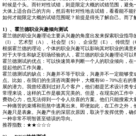
时候是个头。而针对性试错，则是限定大概的试错范围，避免一
大体上适合自己的方向，然后有针对性地去试错，看看能不能
如何才能限定大概的试错范围呢？前提是得先了解自己。而了
1）、霍兰德职业兴趣倾向测试
霍兰德的职业兴趣理论主要从兴趣的角度出发来探索职业指导
（I）、艺术型（A）、社会型（S）、企业型（E）、传统型
根据霍兰德的理论，个体的职业兴趣可以影响其对职业的满意
对于大学生和缺乏职场经验的人，霍兰德的职业兴趣理论可以
霍兰德测试的优点：可以快速简单判断一个人的职业倾向，在
提起他的工作兴趣。
霍兰德测试的缺点：兴趣并不等于职业，兴趣并不一定能够变
点。比如，在我们的生涯咨询案例中，大概有60－70%左右
展的潜力。我曾经遇到过好几个客户，他们都是艺术设计类专
常理来说，这样的工作是极其完美的。但是，在现实的工作中
费劲心力，也无法得到一个令人欣喜的方案。他们只能搜索大
一种痛苦的束缚和煎熬中逃离出来。即便如此，在工作之外，
兴趣只是表象。兴趣产生的深层次原因，取决于发挥优势，确
一种非常不明智甚至错误的导向。
推荐指数：★★☆☆☆