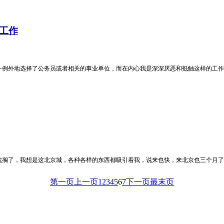
工作
一例外地选择了公务员或者相关的事业单位，而在内心我是深深厌恶和抵触这样的工作
耽搁了，我想是这北京城，各种各样的东西都吸引着我，说来也快，来北京也三个月了
第一页
上一页
1
2
3
4
5
6
7
下一页
最末页