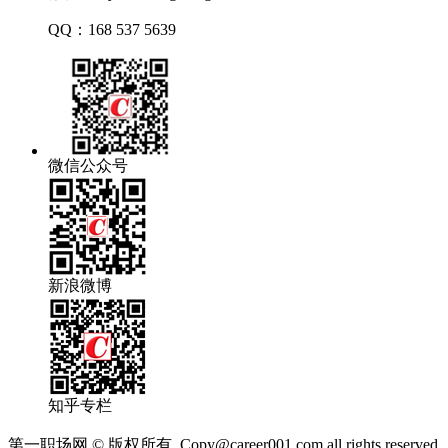
QQ：
168 537 5639
高
仿
劳
力
士
微信公众号
手
表
高
仿
手
表
新浪微博
高
仿
百
达
翡
丽
知乎专栏
价
第一职场网
格
©
版权所有 Copy@career001.com,all rights reserved