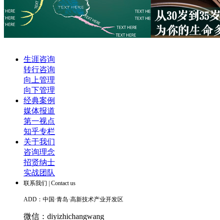
生涯咨询
转行咨询
向上管理
向下管理
经典案例
媒体报道
第一视点
知乎专栏
关于我们
咨询理念
招贤纳士
实战团队
联系我们 | Contact us
ADD：中国·青岛·高新技术产业开发区
微信：diyizhichangwang